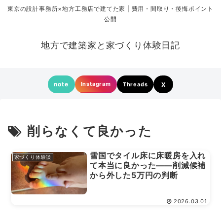
東京の設計事務所×地方工務店で建てた家 | 費用・間取り・後悔ポイント
公開
地方で建築家と家づくり体験日記
note
Instagram
Threads
X
削らなくて良かった
雪国でタイル床に床暖房を入れ
家づくり体験談
て本当に良かった——削減候補
から外した5万円の判断
2026.03.01