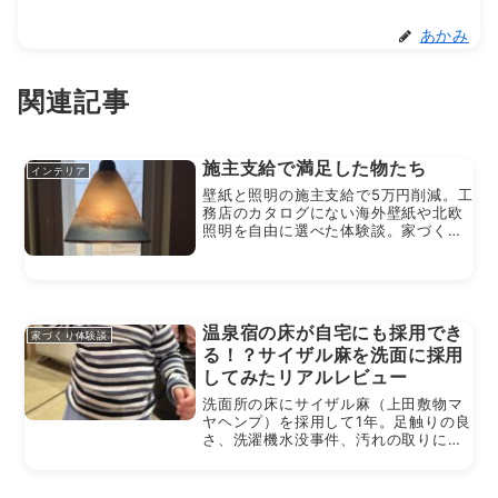
あかみ
関連記事
施主支給で満足した物たち
インテリア
壁紙と照明の施主支給で5万円削減。工
務店のカタログにない海外壁紙や北欧
照明を自由に選べた体験談。家づくり
の満足度も上がりました。
温泉宿の床が自宅にも採用でき
家づくり体験談
る！？サイザル麻を洗面に採用
してみたリアルレビュー
洗面所の床にサイザル麻（上田敷物マ
ヤヘンプ）を採用して1年。足触りの良
さ、洗濯機水没事件、汚れの取りにく
さなど、実際の使用感を正直にレビュ
ーします。