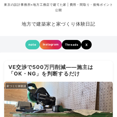
東京の設計事務所×地方工務店で建てた家 | 費用・間取り・後悔ポイント
公開
地方で建築家と家づくり体験日記
note
Instagram
Threads
X
VE交渉で500万円削減——施主は
「OK・NG」を判断するだけ
家づくり体験談