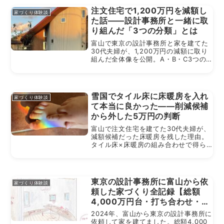
注文住宅で1,200万円を減額し
家づくり体験談
た話——設計事務所と一緒に取
り組んだ「3つの分類」とは
富山で東京の設計事務所と家を建てた
30代夫婦が、1,200万円の減額に取り
組んだ全体像を公開。A・B・C3つの
分類で構造的に削る方法を体験談とと
もに解説します。
雪国でタイル床に床暖房を入れ
家づくり体験談
て本当に良かった——削減候補
から外した5万円の判断
富山で注文住宅を建てた30代夫婦が、
減額候補だった床暖房を残した理由。
タイル床×床暖房の組み合わせで得ら
れた快適さと、5〜10万円の追加コス
トが生んだ予想外の効果を体験談で解
説。
東京の設計事務所に富山から依
家づくり体験談
頼した家づくり全記録【総額
4,000万円台・打ち合わせ・後
悔ポイント全公開】
2024年、富山から東京の設計事務所に
依頼して家を建てました。総額4,000