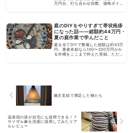
万円台、打ち合わせ回数、後悔ポイン
トまで全て公開。遠方の設計事務所に
依頼を考えている方必見の体験談で
す。
庭のDIYをやりすぎて帯状疱疹
DIY
になった話——総額約44万円・
夏の庭作業で学んだこと
庭を全てDIYで整備した総額は約43万
円。業者依頼なら100〜200万円かか
る外構をここまで抑えた実録。ただし
夏の作業で帯状疱疹に。失敗談も含め
て正直に書きます。
施主支給で満足した物たち
温泉宿の床が自宅にも採用できる！？
サイザル麻を洗面に採用してみたリア
ルレビュー