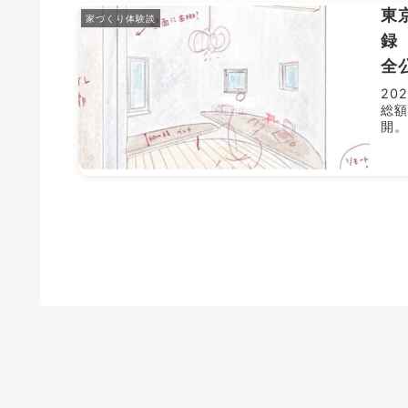
東
家づくり体験談
録
全
20
総額
開