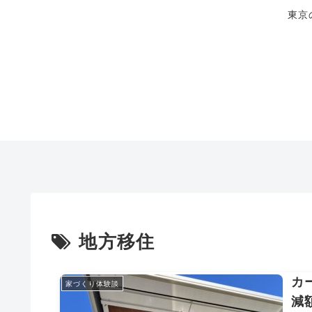
東京
地方移住
カ
家づくり体験談
減