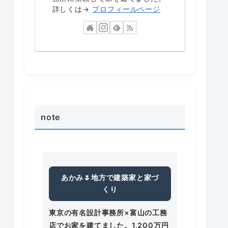
詳しくは→
プロフィールページ
note
あかみ🌷地方で建築家と家づ
くり
東京の有名設計事務所×富山の工務
店でお家を建てました。1,200万円