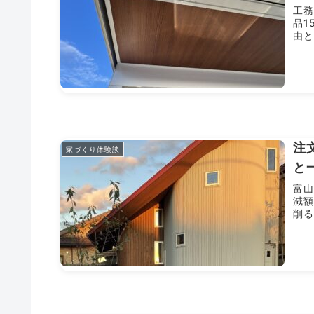
工務
品1
由
注
家づくり体験談
と
富山
減額
削