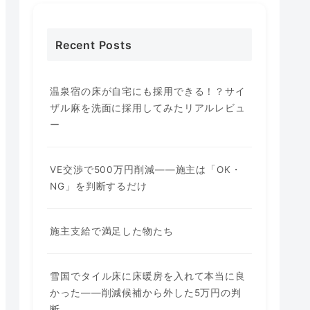
Recent Posts
温泉宿の床が自宅にも採用できる！？サイ
ザル麻を洗面に採用してみたリアルレビュ
ー
VE交渉で500万円削減——施主は「OK・
NG」を判断するだけ
施主支給で満足した物たち
雪国でタイル床に床暖房を入れて本当に良
かった——削減候補から外した5万円の判
断